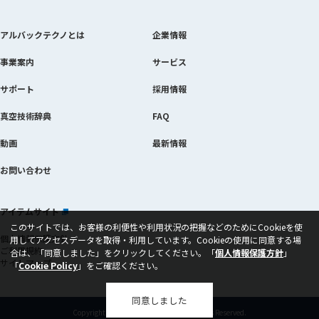
アルバックテクノとは
企業情報
事業案内
サービス
サポート
採用情報
真空技術辞典
FAQ
動画
最新情報
お問い合わせ
アイテムサイト
当該ページを別ウィンドウで開きます
このサイトでは、お客様の利便性や利用状況の把握などのためにCookieを使
個人情報保護方針
用してアクセスデータを取得・利用しています。Cookieの使用に同意する場
ご利用規約
合は、
「同意しました」をクリックしてください。「
個人情報保護方針
」
サイトマップ
「
Cookie Policy
当該ページを別ウィンドウで開きます
」をご確認ください。
同意しました
Copyright © ULVAC TECHNO,Ltd. All Rights Reserved.