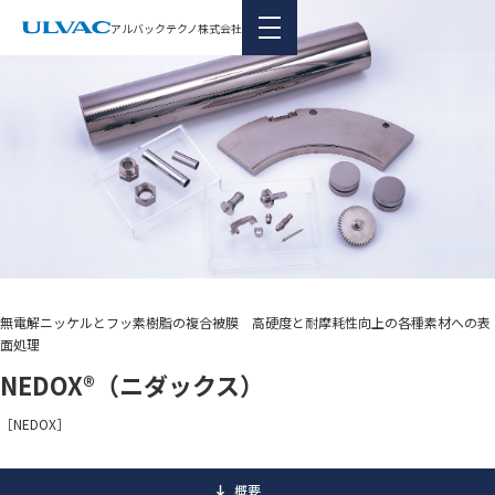
本文へ移動
アルバックテクノ株式会社
無電解ニッケルとフッ素樹脂の複合被膜 高硬度と耐摩耗性向上の各種素材への表
面処理
NEDOX®（ニダックス）
［NEDOX］
概要