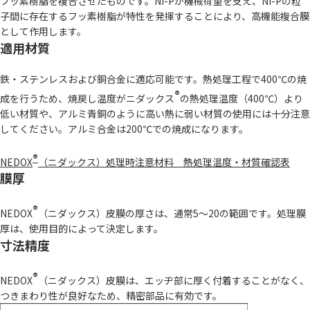
フッ素樹脂を複合させたものです。Ni-Pが機械荷重を支え、Ni-Pの粒
子間に存在するフッ素樹脂が特性を発揮することにより、高機能複合膜
として作用します。
適用材質
鉄・ステンレスおよび銅合金に適応可能です。熱処理工程で400℃の焼
®
成を行うため、焼戻し温度がニダックス
の熱処理温度（400℃）より
低い材質や、アルミ青銅のように高い熱に弱い材質の使用には十分注意
してください。アルミ合金は200℃での焼成になります。
®
NEDOX
（ニダックス）処理時注意材料 熱処理温度・材質確認表
膜厚
®
NEDOX
（ニダックス）皮膜の厚さは、通常5～20の範囲です。処理膜
厚は、使用目的によって決定します。
寸法精度
®
NEDOX
（ニダックス）皮膜は、エッヂ部に厚く付着することがなく、
つきまわり性が良好なため、精密部品に有効です。