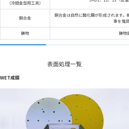
（冷間金型用工具）
銅合金は自然に酸化膜が形成されます。
銅合金
事を推
鋳物
鋳物
表面処理一覧
WET成膜