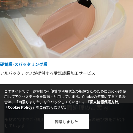
硬質膜-スパッタリング膜
アルバックテクノが提供する受託成膜加工サービス
このサイトでは、お客様の利便性や利用状況の把握などのためにCookieを使
用してアクセスデータを取得・利用しています。Cookieの使用に同意する場
合は、
「同意しました」をクリックしてください。「
個人情報保護方針
」
目的にあった表面処理のご案内
「
Cookie Policy
当該ページを別ウィンドウで開きます
」をご確認ください。
部材の特性やご利用目的による適切な表面処理の選び方をご紹介
同意しました
しています