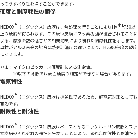
っそうすべり性を増すことができます。
硬度と耐摩耗性の関係
®
＊1
NEDOX
（ニダックス）皮膜は、熱処理を行うことによりHv
750以
上の硬度が得られます。この硬い皮膜にフッ素樹脂が複合されることに
よる、摩擦係数の低さとの相乗効果により優れた耐摩耗性を示します。
母材がアルミ合金の場合は熱処理温度の違いにより、Hv600程度の硬度
になります。
＊１：マイクロビッカース硬度計による測定値。
10以下の薄膜では表面硬度の測定ができない場合があります。
電気特性
®
NEDOX
（ニダックス）皮膜は導通性であるため、静電気対策としても
有効です。
耐候性と耐油性
®
NEDOX
（ニダックス）皮膜はベースとなるニッケル・リン皮膜とフッ
素樹脂のそれぞれの特性を生かすことにより、優れた耐候性と耐油性を