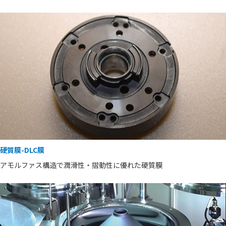
硬質膜-DLC膜
アモルファス構造で潤滑性・摺動性に優れた硬質膜