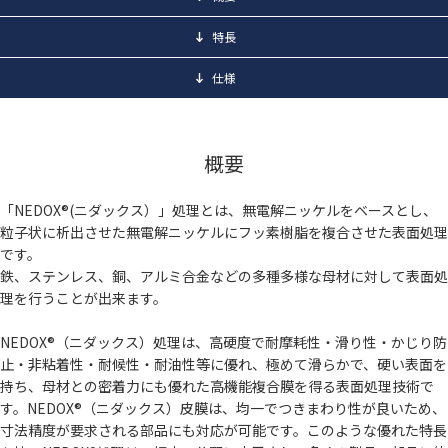
特長
仕様
概要
「NEDOX®(ニダックス）」処理とは、無電解ニッケルをベースとし、
粒子状に析出させた無電解ニッケルにフッ素樹脂を複合させた表面処理
です。
鉄、ステンレス、銅、アルミ合金などの多種多様な母材に対して表面処
理を行うことが出来ます。
NEDOX®（ニダックス）処理は、高硬度で耐摩耗性・滑り性・かじり防
止・非粘着性・耐候性・耐油性等に優れ、極めて滑らかで、硬い表面を
持ち、母材との密着力にも優れた高機能複合膜を得る表面処理技術で
す。NEDOX®（ニダックス）皮膜は、均一でつきまわり性が良いため、
寸法精度が要求される部品にも対応が可能です。このような優れた特長