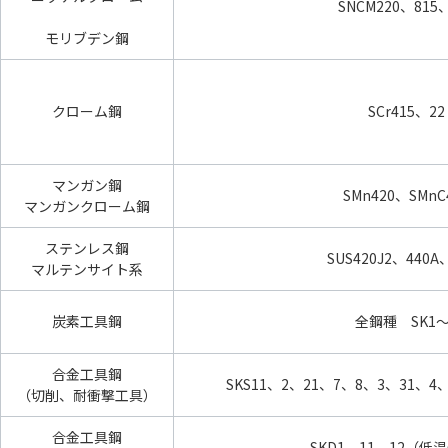
SNCM220、815、
モリブデン鋼
クローム鋼
SCr415、22
マンガン鋼
SMn420、SMnC
マンガンクローム鋼
ステンレス鋼
SUS420J2、440A
マルテンサイト系
炭素工具鋼
全鋼種 SK1～
合金工具鋼
SKS11、2、21、7、8、3、31、4、
（切削、耐衝撃工具）
合金工具鋼
SKD1、11、12（低