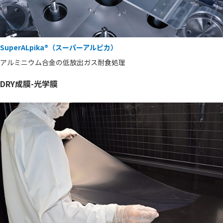
SuperALpika®（スーパーアルピカ）
アルミニウム合金の低放出ガス耐食処理
DRY成膜-光学膜