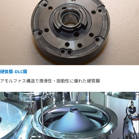
硬質膜-DLC膜
アモルファス構造で潤滑性・摺動性に優れた硬質膜