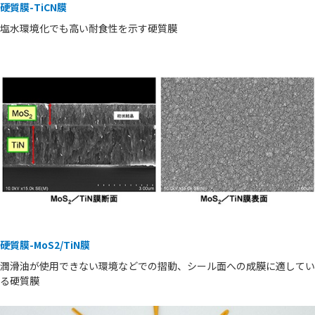
硬質膜-TiCN膜
塩水環境化でも高い耐食性を示す硬質膜
硬質膜-MoS2/TiN膜
潤滑油が使用できない環境などでの摺動、シール面への成膜に適してい
る硬質膜