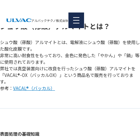
本文へ移動
|
FAQ
表面処理の基礎知識
アルバックテクノ株式会社
シュウ酸（蓚酸）アルマイトとは？
シュウ酸（蓚酸）アルマイトとは、電解液にシュウ酸（蓚酸）を使用し
た酸化皮膜です。
非常に高い耐食性をもっており、金色に発色した「やかん」や「鍋」等
に使用されております。
弊社では真空装置向けに改良を行ったシュウ酸（蓚酸）アルマイトを
「VACAL®-OX（バッカルOX）」という商品名で販売を行っておりま
す。
参考：
VACAL®（バッカル）
表面処理の基礎知識