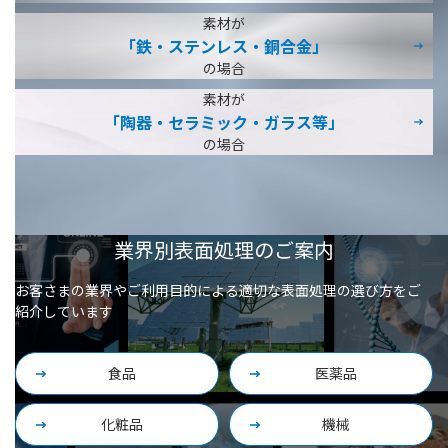
素材が
「鉄・ステンレス・
銅合金」
の場合
素材が
「陶器・セラミック・
ガラス等」
の場合
業界別表面処理のご案内
お客さまの業界やご利用目的による適切な表面処理の選び方をご
紹介しています
食品
医薬品
化粧品
機械