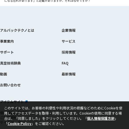
になる恐れがあります」と記載がありますが、それはなぜですか？
アルバックテクノとは
企業情報
事業案内
サービス
サポート
採用情報
真空技術辞典
FAQ
動画
最新情報
お問い合わせ
アイテムサイト
当該ページを別ウィンドウで開きます
このサイトでは、お客様の利便性や利用状況の把握などのためにCookieを使
個人情報保護方針
用してアクセスデータを取得・利用しています。Cookieの使用に同意する場
ご利用規約
合は、
「同意しました」をクリックしてください。「
個人情報保護方針
」
サイトマップ
「
Cookie Policy
当該ページを別ウィンドウで開きます
」をご確認ください。