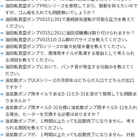
油回転真空ポンプPKSシリーズを使用しており、振動を抑えたいので
すが、ゴム板を入れても問題無いでしょうか？
油回転真空ポンプVD151/201で連続排気運転が可能な圧力を教えて
ください。
油回転真空ポンプVD151/201に油回収機構は取り付けられますか？
油回転真空ポンプVD151のゴム脚の穴サイズを教えてください。
油回転真空ポンプDシリーズの最大処理水量を教えてください。
油回転真空ポンプで、潤滑用オイルが黒濁する理由として考えられ
る項目を教えてください。
油回転真空ポンプにおいて、パンチ音が発生する仕組みを教えてく
ださい。
油拡散ポンプULKシリーズの冷却水はどちらが入口でどちらが出口
ですか？
油拡散ポンプ用オイルであるD-11とD-31を混ぜて使用しても問題あ
りませんか？
油拡散ポンプ用オイルD-31仕様に油拡散ポンプ用オイルD-11を入れ
る場合、ヒーターを交換する必要はありますか？
油拡散ポンプが、１時間以上たっても起動完了になりません。 考え
られる原因を教えてください。
油拡散ポンプが、１時間以上たっても起動完了になりません。 対処