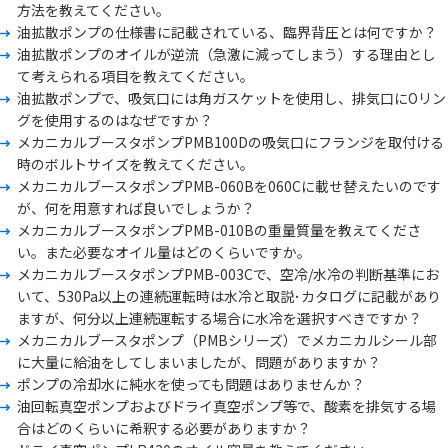
方法を教えてください。
油拡散ポンプの仕様書に記載されている、臨界背圧とは何ですか？
油拡散ポンプのオイルが逆流（急激に減ってしまう）する理由とし
て考えられる項目を教えてください。
油拡散ポンプで、吸気口には角ガスケットを使用し、排気口にOリン
グを使用するのはなぜですか？
メカニカルブースタポンプPMB100Dの吸気口にフランジを取付ける
時のボルトサイズを教えてください。
メカニカルブースタポンプPMB-060Bを060Cに載せ替えたいのです
が、何を用意すれば良いでしょうか？
メカニカルブースタポンプPMB-010Bの重量質量を教えてくださ
い。また必要なオイル量はどのくらいですか。
メカニカルブースタポンプPMB-003Cで、空冷/水冷の判断基準にお
いて、530Pa以上の連続運転時は水冷と取説･カタログに記載があり
ますが、何分以上連続運転する場合に水冷を選択すべきですか？
メカニカルブースタポンプ（PMBシリーズ）でメカニカルシール部
に大量に給油をしてしまいましたが、問題がありますか？
ポンプの冷却水に純水を使っても問題はありませんか？
油回転真空ポンプおよびドライ真空ポンプ等で、酸素を排気する場
合はどのくらいに希釈する必要がありますか？