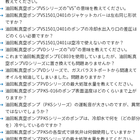
教えてください。
油回転真空ポンプVSシリーズの"VS"の意味を教えてください。
油回転真空ポンプVS1501/2401のジャケットカバーは左右同じ形状
ですか？
油回転真空ポンプVS1501/2401のポンプの冷却水出入り口の差圧は
どのくらい必要ですか？
油回転真空ポンプVS1501/2401は空冷で使えないのですか？
油回転真空ポンプVDシリーズの"VD"の意味を教えてください。
これまで油回転真空ポンプEC803を使用していましたが、油回転真
空ポンプVDシリーズに置き換えても問題ありませんか？
油回転真空ポンプVDシリーズで、ガスバラストポートから間違えて
オイルを給油してしまいました。問題ありますか？
油回転真空ポンプPVDシリーズの最大処理水量を教えてください。
油回転真空ポンプPKS-016のポンプ表面温度はどのくらいまで上が
りますか？
油回転真空ポンプ（PKSシリーズ）の運転音が大きいのですが、異常
ではないでしょうか？
油回転真空ポンプPKSシリーズのポンプは、冷却水で何を（どの部分
を）冷やしているのですか？
油回転真空ポンプPKSの各型式で排気弁は何個使用していますか？
油回転真空ポンプPKSシリーズの最大処理水量を教えてください。