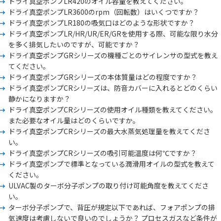
ドライ真空ポンプLR420のオイル容量を教えてください。
ドライ真空ポンプLR3600のrpm（回転数）はいくつですか？
ドライ真空ポンプLR180の吸気口はどのような形状ですか？
ドライ真空ポンプLR/HR/UR/ER/GRを使用する際、可能な限り水分
を多く排気したいのですが、可能ですか？
ドライ真空ポンプGRシリーズの機種ごとのサイレンサの型式を教え
てください。
ドライ真空ポンプGRシリーズの本体質量はどの程度ですか？
ドライ真空ポンプCRシリーズは、防音カバーに入れるとどのくらい
静かになりますか？
ドライ真空ポンプCRシリーズの使用オイル種類を教えてください。
また必要なオイル量はどのくらいですか。
ドライ真空ポンプCRシリーズの最大水蒸気処理量を教えてくださ
い。
ドライ真空ポンプCRシリーズの吸引可能温度は何℃ですか？
ドライ真空ポンプで標準となっている潤滑用オイルの型式を教えて
ください。
ULVAC製のターボ分子ポンプの取り付け可能角度を教えてくださ
い。
ターボ分子ポンプで、背圧が規定以下であれば、フォアポンプの排
気速度は考慮しないで良いのでしょうか？ プロセスガスなど条件が