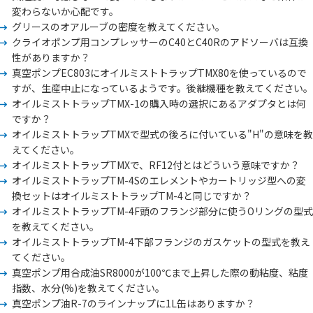
変わらないか心配です。
グリースのオアルーブの密度を教えてください。
クライオポンプ用コンプレッサーのC40とC40Rのアドソーバは互換
性がありますか？
真空ポンプEC803にオイルミストトラップTMX80を使っているので
すが、生産中止になっているようです。後継機種を教えてください。
オイルミストトラップTMX-1の購入時の選択にあるアダプタとは何
ですか？
オイルミストトラップTMXで型式の後ろに付いている"H"の意味を教
えてください。
オイルミストトラップTMXで、RF12付とはどういう意味ですか？
オイルミストトラップTM-4Sのエレメントやカートリッジ型への変
換セットはオイルミストトラップTM-4と同じですか？
オイルミストトラップTM-4F頭のフランジ部分に使うOリングの型式
を教えてください。
オイルミストトラップTM-4下部フランジのガスケットの型式を教え
てください。
真空ポンプ用合成油SR8000が100℃まで上昇した際の動粘度、粘度
指数、水分(%)を教えてください。
真空ポンプ油R-7のラインナップに1L缶はありますか？