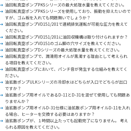
油回転真空ポンプPKSシリーズの最大処理水量を教えてください。
油回転真空ポンプPKSシリーズを使用しており、振動を抑えたいので
すが、ゴム板を入れても問題無いでしょうか？
油回転真空ポンプVD151/201で連続排気運転が可能な圧力を教えて
ください。
油回転真空ポンプVD151/201に油回収機構は取り付けられますか？
油回転真空ポンプVD151のゴム脚の穴サイズを教えてください。
油回転真空ポンプDシリーズの最大処理水量を教えてください。
油回転真空ポンプで、潤滑用オイルが黒濁する理由として考えられ
る項目を教えてください。
油回転真空ポンプにおいて、パンチ音が発生する仕組みを教えてく
ださい。
油拡散ポンプULKシリーズの冷却水はどちらが入口でどちらが出口
ですか？
油拡散ポンプ用オイルであるD-11とD-31を混ぜて使用しても問題あ
りませんか？
油拡散ポンプ用オイルD-31仕様に油拡散ポンプ用オイルD-11を入れ
る場合、ヒーターを交換する必要はありますか？
油拡散ポンプが、１時間以上たっても起動完了になりません。 考え
られる原因を教えてください。