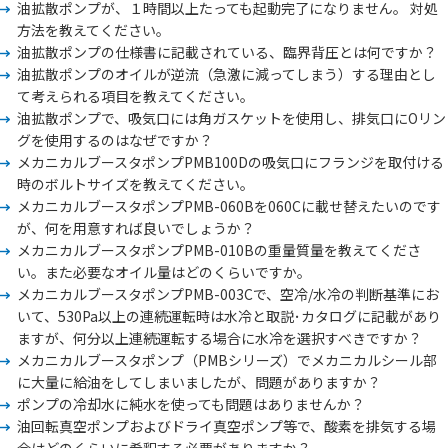
油拡散ポンプが、１時間以上たっても起動完了になりません。 対処
方法を教えてください。
油拡散ポンプの仕様書に記載されている、臨界背圧とは何ですか？
油拡散ポンプのオイルが逆流（急激に減ってしまう）する理由とし
て考えられる項目を教えてください。
油拡散ポンプで、吸気口には角ガスケットを使用し、排気口にOリン
グを使用するのはなぜですか？
メカニカルブースタポンプPMB100Dの吸気口にフランジを取付ける
時のボルトサイズを教えてください。
メカニカルブースタポンプPMB-060Bを060Cに載せ替えたいのです
が、何を用意すれば良いでしょうか？
メカニカルブースタポンプPMB-010Bの重量質量を教えてくださ
い。また必要なオイル量はどのくらいですか。
メカニカルブースタポンプPMB-003Cで、空冷/水冷の判断基準にお
いて、530Pa以上の連続運転時は水冷と取説･カタログに記載があり
ますが、何分以上連続運転する場合に水冷を選択すべきですか？
メカニカルブースタポンプ（PMBシリーズ）でメカニカルシール部
に大量に給油をしてしまいましたが、問題がありますか？
ポンプの冷却水に純水を使っても問題はありませんか？
油回転真空ポンプおよびドライ真空ポンプ等で、酸素を排気する場