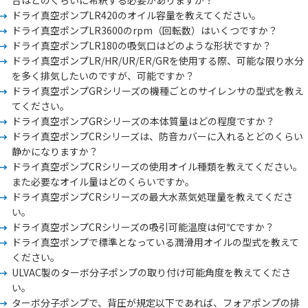
合はどのくらいに希釈する必要がありますか？
ドライ真空ポンプLR420のオイル容量を教えてください。
ドライ真空ポンプLR3600のrpm（回転数）はいくつですか？
ドライ真空ポンプLR180の吸気口はどのような形状ですか？
ドライ真空ポンプLR/HR/UR/ER/GRを使用する際、可能な限り水分
を多く排気したいのですが、可能ですか？
ドライ真空ポンプGRシリーズの機種ごとのサイレンサの型式を教え
てください。
ドライ真空ポンプGRシリーズの本体質量はどの程度ですか？
ドライ真空ポンプCRシリーズは、防音カバーに入れるとどのくらい
静かになりますか？
ドライ真空ポンプCRシリーズの使用オイル種類を教えてください。
また必要なオイル量はどのくらいですか。
ドライ真空ポンプCRシリーズの最大水蒸気処理量を教えてくださ
い。
ドライ真空ポンプCRシリーズの吸引可能温度は何℃ですか？
ドライ真空ポンプで標準となっている潤滑用オイルの型式を教えて
ください。
ULVAC製のターボ分子ポンプの取り付け可能角度を教えてくださ
い。
ターボ分子ポンプで、背圧が規定以下であれば、フォアポンプの排