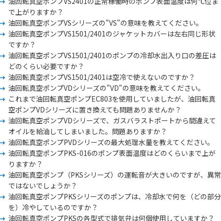
油回転真空ポンプVS2401の正常稼働時のポンプ表面温度は何℃位ま
で上がりますか？
油回転真空ポンプVSシリーズの"VS"の意味を教えてください。
油回転真空ポンプVS1501/2401のジャケットカバーは左右同じ形状
ですか？
油回転真空ポンプVS1501/2401のポンプの冷却水出入り口の差圧は
どのくらい必要ですか？
油回転真空ポンプVS1501/2401は空冷で使えないのですか？
油回転真空ポンプVDシリーズの"VD"の意味を教えてください。
これまで油回転真空ポンプEC803を使用していましたが、油回転真
空ポンプVDシリーズに置き換えても問題ありませんか？
油回転真空ポンプVDシリーズで、ガスバラストポートから間違えて
オイルを給油してしまいました。問題ありますか？
油回転真空ポンプPVDシリーズの最大処理水量を教えてください。
油回転真空ポンプPKS-016のポンプ表面温度はどのくらいまで上が
りますか？
油回転真空ポンプ（PKSシリーズ）の運転音が大きいのですが、異常
ではないでしょうか？
油回転真空ポンプPKSシリーズのポンプは、冷却水で何を（どの部分
を）冷やしているのですか？
油回転真空ポンプPKSの各型式で排気弁は何個使用していますか？