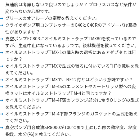
気速度は考慮しないで良いのでしょうか？ プロセスガスなど条件が
変わらないか心配です。
グリースのオアルーブの密度を教えてください。
クライオポンプ用コンプレッサーのC40とC40Rのアドソーバは互換
性がありますか？
真空ポンプEC803にオイルミストトラップTMX80を使っているので
すが、生産中止になっているようです。後継機種を教えてください。
オイルミストトラップTMX-1の購入時の選択にあるアダプタとは何
ですか？
オイルミストトラップTMXで型式の後ろに付いている"H"の意味を教
えてください。
オイルミストトラップTMXで、RF12付とはどういう意味ですか？
オイルミストトラップTM-4Sのエレメントやカートリッジ型への変
換セットはオイルミストトラップTM-4と同じですか？
オイルミストトラップTM-4F頭のフランジ部分に使うOリングの型式
を教えてください。
オイルミストトラップTM-4下部フランジのガスケットの型式を教え
てください。
真空ポンプ用合成油SR8000が100℃まで上昇した際の動粘度、粘度
指数、水分(%)を教えてください。