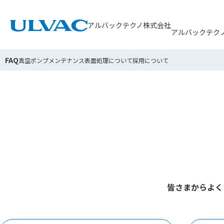
本文へ移動
アルバックテクノ株式会社
アルバックテク
トップ
FAQ
FAQ
真空ポンプメンテナンス
表面処理について
採用について
皆さまからよく