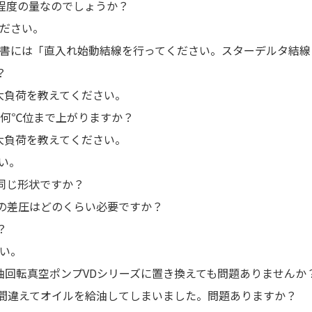
程度の量なのでしょうか？
ください。
説明書には「直入れ始動結線を行ってください。スターデルタ結
？
最大負荷を教えてください。
は何℃位まで上がりますか？
最大負荷を教えてください。
い。
右同じ形状ですか？
り口の差圧はどのくらい必要ですか？
？
さい。
、油回転真空ポンプVDシリーズに置き換えても問題ありませんか
ら間違えてオイルを給油してしまいました。問題ありますか？