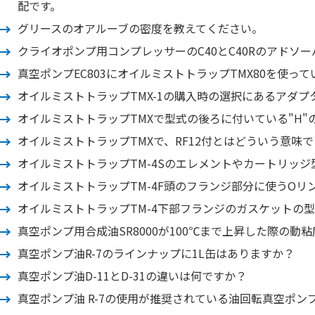
配です。
グリースのオアルーブの密度を教えてください。
クライオポンプ用コンプレッサーのC40とC40Rのアドソ
真空ポンプEC803にオイルミストトラップTMX80を使
オイルミストトラップTMX-1の購入時の選択にあるアダプ
オイルミストトラップTMXで型式の後ろに付いている"H"
オイルミストトラップTMXで、RF12付とはどういう意味
オイルミストトラップTM-4Sのエレメントやカートリッジ
オイルミストトラップTM-4F頭のフランジ部分に使うO
オイルミストトラップTM-4下部フランジのガスケットの
真空ポンプ用合成油SR8000が100℃まで上昇した際の動
真空ポンプ油R-7のラインナップに1L缶はありますか？
真空ポンプ油D-11とD-31の違いは何ですか？
真空ポンプ油 R-7の使用が推奨されている油回転真空ポン