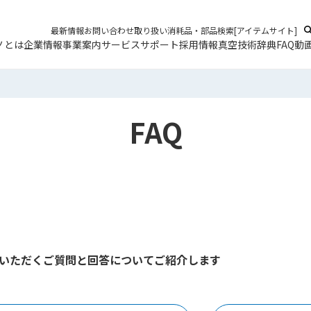
当
最新情報
お問い合わせ
取り扱い消耗品・部品検索[アイテムサイト]
ノとは
企業情報
事業案内
サービス
サポート
採用情報
真空技術辞典
FAQ
動
FAQ
いただくご質問と回答についてご紹介します