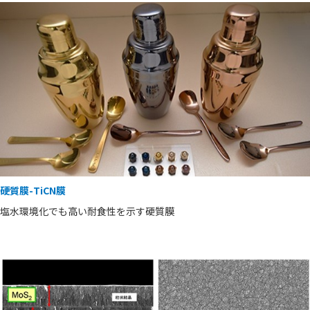
硬質膜-TiCN膜
塩水環境化でも高い耐食性を示す硬質膜