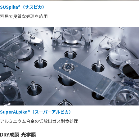
SUSpika®（サスピカ）
容易で良質な処理を応用
SuperALpika®（スーパーアルピカ）
アルミニウム合金の低放出ガス耐食処理
DRY成膜-光学膜