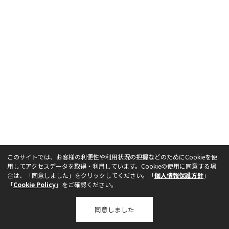
勤務先住所
アルバックメール配信事務局では、製品情報、製品メンテナンス、
Webセミナーなど、真空に関するさまざまな情報をお届けしておりま
す。 ご希望の方は、チェックボックスにチェックをご記入の上、送信
ボタンを押していただけますようお願い申し上げます。
電子メール広告を許可する
このサイトでは、お客様の利便性や利用状況の把握などのためにCookieを使
用してアクセスデータを取得・利用しています。Cookieの使用に同意する場
送信
合は、
「同意しました」をクリックしてください。「
個人情報保護方針
」
「
Cookie Policy
当該ページを別ウィンドウで開きます
」をご確認ください。
同意しました