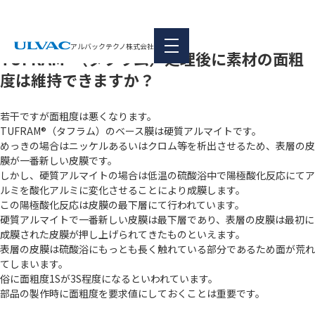
本文へ移動
|
FAQ
各種表面処理方法による処理について
アルバックテクノ株式会社
TUFRAM®（タフラム）処理後に素材の面粗
度は維持できますか？
若干ですが面粗度は悪くなります。
TUFRAM®（タフラム）のベース膜は硬質アルマイトです。
めっきの場合はニッケルあるいはクロム等を析出させるため、表層の皮
膜が一番新しい皮膜です。
しかし、硬質アルマイトの場合は低温の硫酸浴中で陽極酸化反応にてア
ルミを酸化アルミに変化させることにより成膜します。
この陽極酸化反応は皮膜の最下層にて行われています。
硬質アルマイトで一番新しい皮膜は最下層であり、表層の皮膜は最初に
成膜された皮膜が押し上げられてきたものといえます。
表層の皮膜は硫酸浴にもっとも長く触れている部分であるため面が荒れ
てしまいます。
俗に面粗度1Sが3S程度になるといわれています。
部品の製作時に面粗度を要求値にしておくことは重要です。