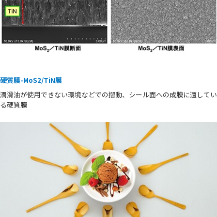
硬質膜-MoS2/TiN膜
潤滑油が使用できない環境などでの摺動、シール面への成膜に適してい
る硬質膜