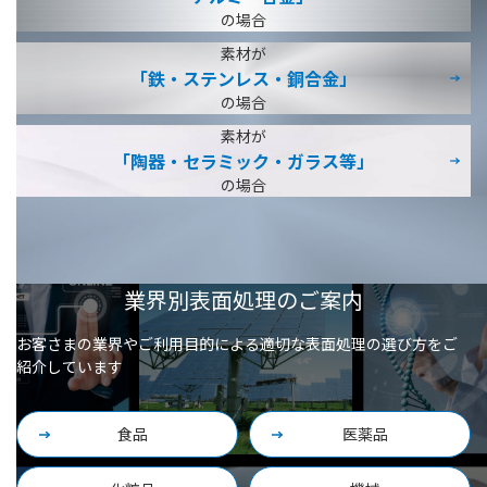
の場合
素材が
「鉄・ステンレス・
銅合金」
の場合
素材が
「陶器・セラミック・
ガラス等」
の場合
業界別表面処理のご案内
お客さまの業界やご利用目的による適切な表面処理の選び方をご
紹介しています
食品
医薬品