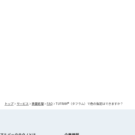
送信
トップ
サービス
表面処理
FAQ
TUFRAM®（タフラム）で色の指定はできますか？
アルバックテクノとは
企業情報