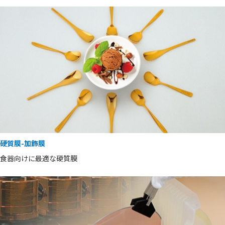
硬質膜-加飾膜
食器向けに最適な硬質膜