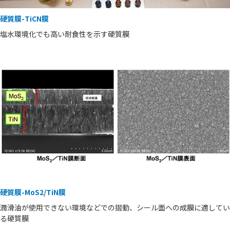
硬質膜-TiCN膜
塩水環境化でも高い耐食性を示す硬質膜
硬質膜-MoS2/TiN膜
潤滑油が使用できない環境などでの摺動、シール面への成膜に適してい
る硬質膜