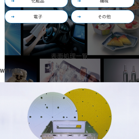
化粧品
機械
電子
その他
表面処理一覧
WET成膜