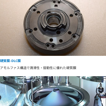
硬質膜-DLC膜
アモルファス構造で潤滑性・摺動性に優れた硬質膜